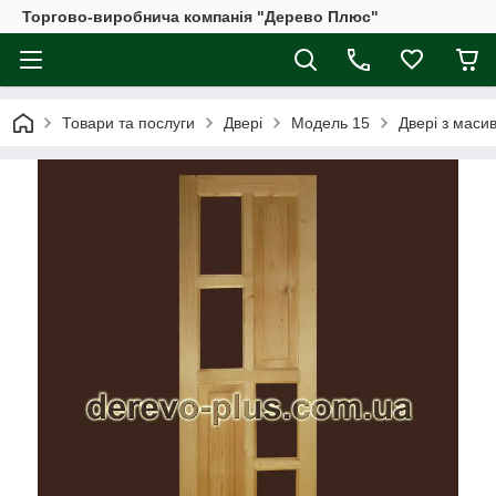
Торгово-виробнича компанія "Дерево Плюс"
Товари та послуги
Двері
Модель 15
Двері з маси