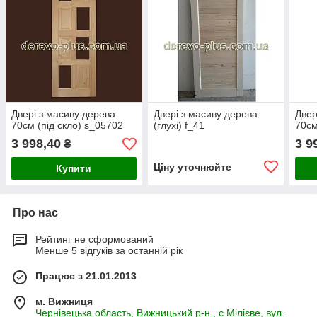
Двері з масиву дерева
Двері з масиву дерева
Двер
70см (під скло) s_05702
(глухі) f_41
70см
3 998,40
3 9
₴
Ціну уточнюйте
Купити
Про нас
Рейтинг не сформований
Менше 5 відгуків за останній рік
Працює з 21.01.2013
м. Вижниця
Чернівецька область, Вижницький р-н., с.Мілієве, вул.