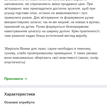
наповнення, які спричиняють зміни продажної ціни. При
зв'язуванні, має прикладатися достатнє зусилля, щоб при
усушці підстави гілок, останні не вивалювалися і туго
трималися разом. Для зв'язування та формування ручки
використовуємо шпагат, так як він міцний, не ковзає в вузлах,
приємний на дотик. Ручка формується безперервним
намотуванням шпагату на ширину долоні. Крім практичності,
таке рішення надає більш естетичний вигляд виробу.
Зберігати Віники для лазні, сауни необхідно в темному,
сухому, слабо провітрюваному приміщенні. У таких умовах
вони максимально зберігають свої властивості (запах, колір,
еластичність).
Приховати
Характеристики
Основні атрибути