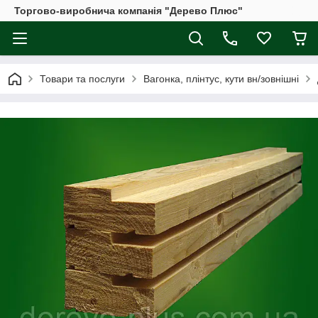
Торгово-виробнича компанія "Дерево Плюс"
Товари та послуги
Вагонка, плінтус, кути вн/зовнішні