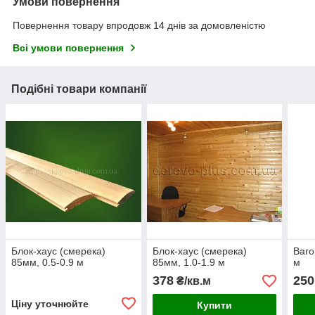
Умови повернення
Повернення товару впродовж 14 днів за домовленістю
Всі умови повернення
Подібні товари компанії
Блок-хаус (смерека)
Блок-хаус (смерека)
Ваго
85мм, 0.5-0.9 м
85мм, 1.0-1.9 м
м
378
250
₴/кв.м
Ціну уточнюйте
Купити