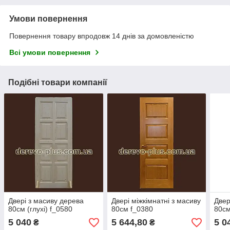
Умови повернення
Повернення товару впродовж 14 днів за домовленістю
Всі умови повернення
Подібні товари компанії
Двері з масиву дерева
Двері міжкімнатні з масиву
Двер
80см (глухі) f_0580
80см f_0380
80см
5 040
5 644,80
5 0
₴
₴