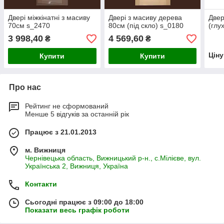
Двері міжкінатні з масиву
Двері з масиву дерева
Двер
70см s_2470
80см (під скло) s_0180
(глух
3 998,40
4 569,60
₴
₴
Цін
Купити
Купити
Про нас
Рейтинг не сформований
Менше 5 відгуків за останній рік
Працює з 21.01.2013
м. Вижниця
Чернівецька область, Вижницький р-н., с.Мілієве, вул.
Українська 2, Вижниця, Україна
Контакти
Сьогодні працює з 09:00 до 18:00
Показати весь графік роботи