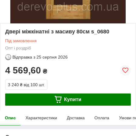
Двері міжкінатні з масиву 80см s_0680
Під замовлення
Опт і роздріб
Відправка з
25 серпня 2026
4 569,60
₴
3 240 ₴
від 100 шт.
Купити
Опис
Характеристики
Доставка
Оплата
Умови п