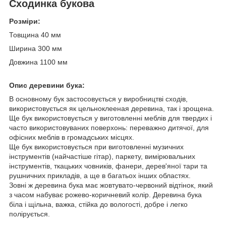
Сходинка букова
Розміри:
Товщина 40 мм
Ширина 300 мм
Довжина 1100 мм
Опис деревини бука:
В основному бук застосовується у виробництві сходів,
використовується як цельноклееная деревина, так і зрощена.
Ще бук використовується у виготовленні меблів для твердих і
часто використовуваних поверхонь: переважно дитячої, для
офісних меблів в громадських місцях.
Ще бук використовується при виготовленні музичних
інструментів (найчастіше гітар), паркету, вимірювальних
інструментів, ткацьких човників, фанери, дерев'яної тари та
рушничних прикладів, а ще в багатьох інших областях.
Зовні ж деревина бука має жовтувато-червоний відтінок, який
з часом набуває рожево-коричневий колір. Деревина бука
біла і щільна, важка, стійка до вологості, добре і легко
полірується.