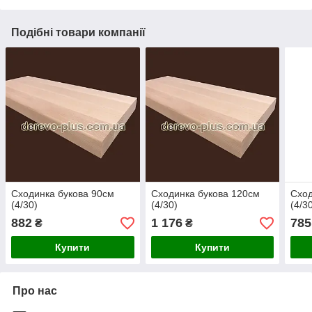
Подібні товари компанії
Сходинка букова 90см
Сходинка букова 120см
Сход
(4/30)
(4/30)
(4/3
882
1 176
785
₴
₴
Купити
Купити
Про нас