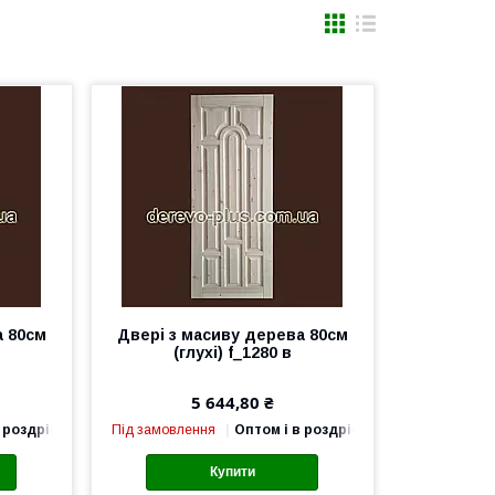
а 80см
Двері з масиву дерева 80см
(глухі) f_1280 в
5 644,80 ₴
 роздріб
Під замовлення
Оптом і в роздріб
Купити