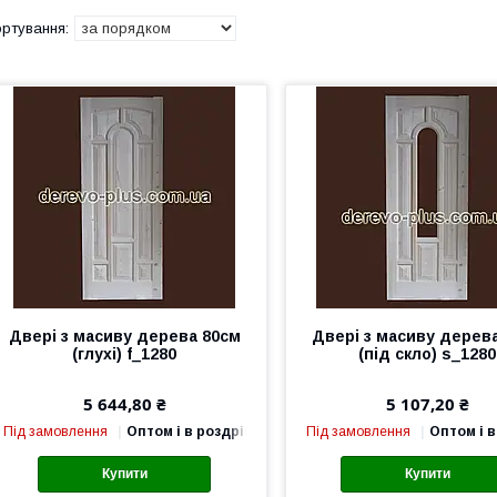
Двері з масиву дерева 80см
Двері з масиву дерев
(глухі) f_1280
(під скло) s_1280
5 644,80 ₴
5 107,20 ₴
Під замовлення
Оптом і в роздріб
Під замовлення
Оптом і в
Купити
Купити