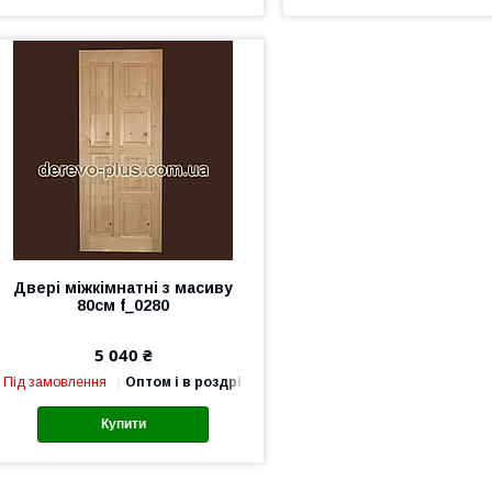
Двері міжкімнатні з масиву
80см f_0280
5 040 ₴
Під замовлення
Оптом і в роздріб
Купити