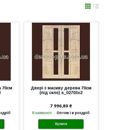
а 70см
Двері з масиву дерева 70см
3
(під скло) ѕ_02703х2
7 996,80 ₴
оздріб
В наявності
Оптом і в роздріб
Купити