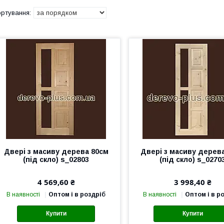
Двері з масиву дерева 80см
Двері з масиву дерев
(під скло) s_02803
(під скло) s_0270
4 569,60 ₴
3 998,40 ₴
В наявності
Оптом і в роздріб
В наявності
Оптом і в р
Купити
Купити